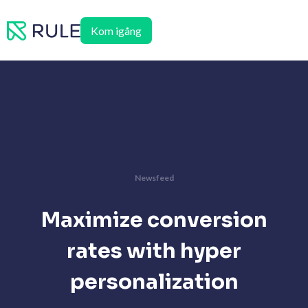
Hoppa
till
Kom igång
innehåll
Newsfeed
Maximize conversion
rates with hyper
personalization