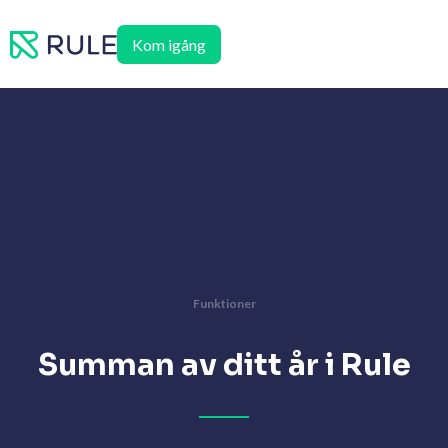
Hoppa
till
Kom igång
innehåll
Funktioner
Summan av ditt år i Rule