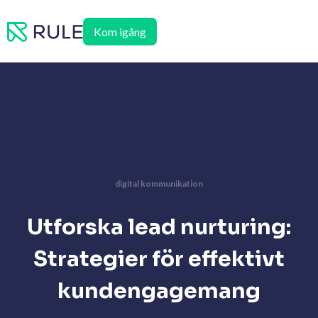
Hoppa
till
Kom igång
innehåll
digital kommunikation
Utforska lead nurturing:
Strategier för effektivt
kundengagemang