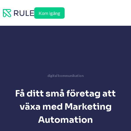
Hoppa
till
Kom igång
innehåll
digital kommunikation
Få ditt små företag att
växa med Marketing
Automation