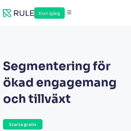
Hoppa
till
Kom igång
innehåll
Segmentering för
ökad engagemang
och tillväxt
Starta gratis