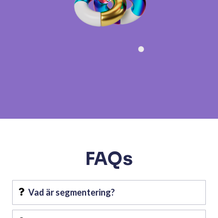
FAQs
Vad är segmentering?