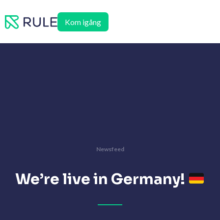
Hoppa
till
Kom igång
innehåll
Newsfeed
We’re live in Germany!