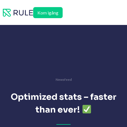
Hoppa
till
Kom igång
innehåll
Newsfeed
Optimized stats – faster
than ever!