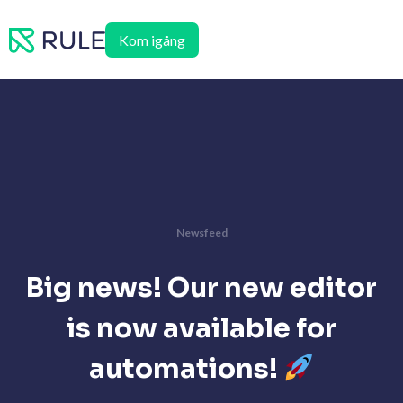
Hoppa
till
Kom igång
innehåll
Newsfeed
Big news! Our new editor
is now available for
automations!